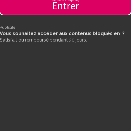
Entrer
Publicité
Vous souhaitez accéder aux contenus bloqués en ?
Satisfait ou remboursé pendant 30 jours.
33winico
Đăng Ký Đổi Thưởng Tại 33WIN.COM - Đăn