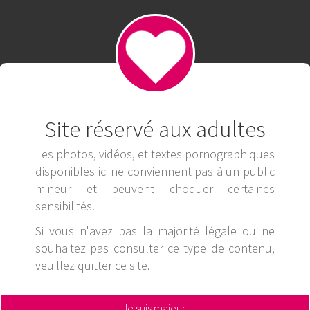
Site réservé aux adultes
Les photos, vidéos, et textes pornographiques
disponibles ici ne conviennent pas à un public
mineur et peuvent choquer certaines
sensibilités.
Si vous n'avez pas la majorité légale ou ne
souhaitez pas consulter ce type de contenu,
veuillez
quitter ce site
.
Je suis majeur,